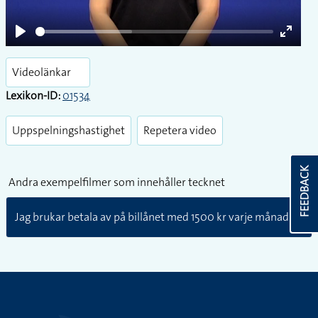
Play
Enter
fullsc
Videolänkar
Lexikon-ID:
01534
Uppspelningshastighet
Repetera video
FEEDBACK
Andra exempelfilmer som innehåller tecknet
Jag brukar betala av på billånet med 1500 kr varje månad.