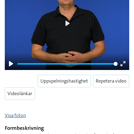
Play
Play
Enter
fulls
Uppspelningshastighet
Repetera video
Videolänkar
Visa foton
Formbeskrivning