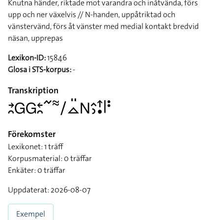
Knutna händer, riktade mot varandra och inåtvända, förs
upp och ner växelvis // N-handen, uppåtriktad och
vänstervänd, förs åt vänster med medial kontakt bredvid
näsan, upprepas
Lexikon-ID:
15846
Glosa i STS-korpus:
-
Transkription
􌥔􌥘􌤦􌤦􌥓􌥘􌥨􌦇􌥠􌤼􌤺􌥌􌤵􌤶􌦃􌥡􌥼􌥻
Förekomster
Lexikonet: 1 träff
Korpusmaterial: 0 träffar
Enkäter: 0 träffar
Uppdaterat: 2026-08-07
Exempel