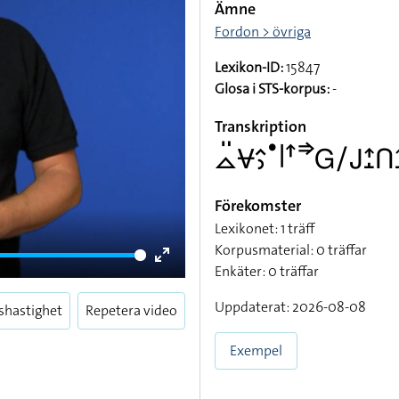
Ämne
Fordon > övriga
Lexikon-ID:
15847
Glosa i STS-korpus:
-
Transkription
􌤼􌤺􌤮􌤵􌤶􌤟􌥼􌦃􌦆􌤦􌥠􌤢􌤴􌤸􌤽􌤴
Förekomster
Lexikonet: 1 träff
Korpusmaterial: 0 träffar
Enkäter: 0 träffar
Enter
fullscreen
Uppdaterat: 2026-08-08
shastighet
Repetera video
Exempel