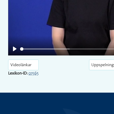
Play
Play
Videolänkar
Uppspelning
Lexikon-ID:
01565