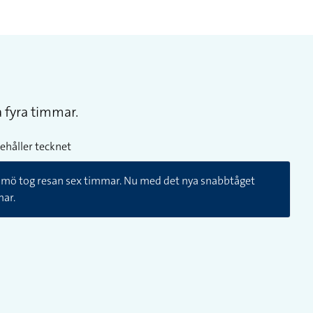
 fyra timmar.
ehåller tecknet
Malmö tog resan sex timmar. Nu med det nya snabbtåget
mar.