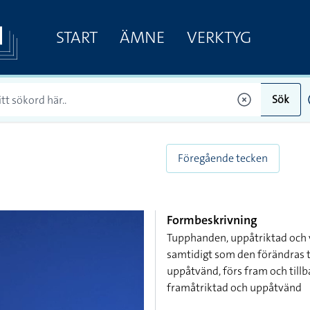
START
ÄMNE
VERKTYG
Sök
Föregående tecken
Formbeskrivning
Tupphanden, uppåtriktad och v
samtidigt som den förändras t
uppåtvänd, förs fram och till
framåtriktad och uppåtvänd