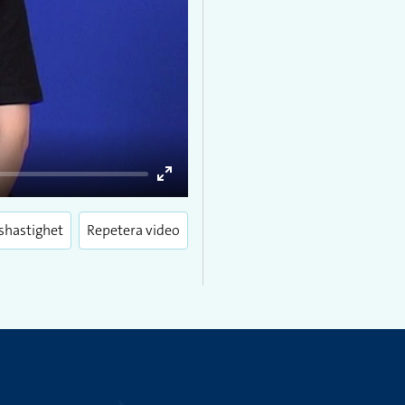
Enter
fullscreen
shastighet
Repetera video