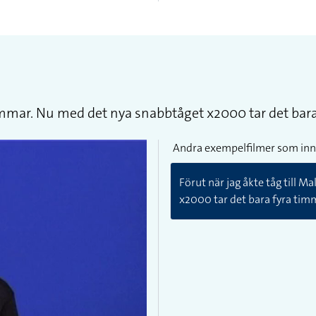
timmar. Nu med det nya snabbtåget x2000 tar det bara
Andra exempelfilmer som inn
Förut när jag åkte tåg till 
x2000 tar det bara fyra tim