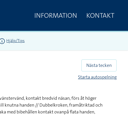
INFORMATION
KONTAKT
Hjälp/Tips
Nästa tecken
Starta autospelning
änstervänd, kontakt bredvid näsan, förs åt höger
ill knutna handen // Dubbelkroken, framåtriktad och
baka med bibehållen kontakt ovanpå flata handen,