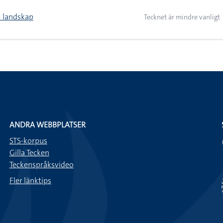
> landskap
Tecknet är mindre vanligt
ANDRA WEBBPLATSER
STS-korpus
Gilla Tecken
Teckenspråksvideo
Fler länktips