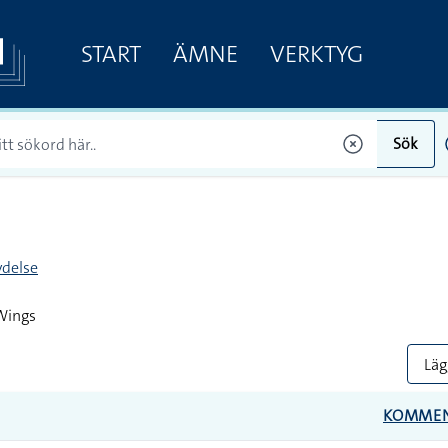
START
ÄMNE
VERKTYG
Sök
delse
Wings
Lägg
KOMME