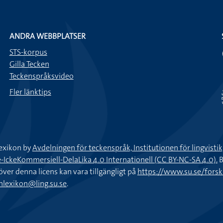
ANDRA WEBBPLATSER
STS-korpus
Gilla Tecken
Teckenspråksvideo
Fler länktips
exikon by
Avdelningen för teckenspråk, Institutionen för lingvisti
keKommersiell-DelaLika 4.0 Internationell (CC BY-NC-SA 4.0).
B
töver denna licens kan vara tillgängligt på
https://www.su.se/fors
nlexikon@ling.su.se
.