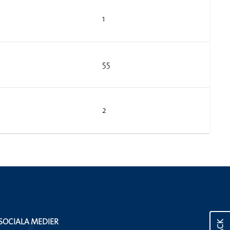
1
55
2
SOCIALA MEDIER