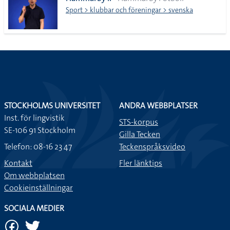
lista
Sport > klubbar och föreningar > svenska
STOCKHOLMS UNIVERSITET
ANDRA WEBBPLATSER
Inst. för lingvistik
STS-korpus
SE-106 91 Stockholm
Gilla Tecken
Telefon: 08-16 23 47
Teckenspråksvideo
Kontakt
Fler länktips
Om webbplatsen
Cookieinställningar
SOCIALA MEDIER