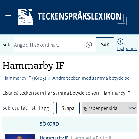
Sök:
Sök
Hjälp/Tips
Hammarby IF
Hammarby IF (16103)
Andra tecken med samma betydelse
Lista på tecken som har samma betydelse som Hammarby IF
Sökresultat: 1 st
Lägg
Skapa
till
PDF
SÖKORD
alla i
Hammarby IF
Hammarby Fotboll