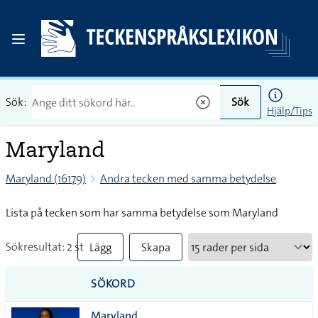
Sök:
Sök
Hjälp/Tips
Maryland
Maryland (16179)
Andra tecken med samma betydelse
Lista på tecken som har samma betydelse som Maryland
Sökresultat: 2 st
Lägg
Skapa
till
PDF
SÖKORD
alla i
Maryland