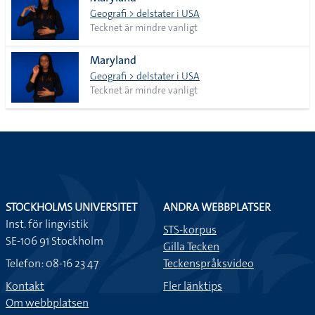
lista
Geografi > delstater i USA
Tecknet är mindre vanligt
Maryland
Geografi > delstater i USA
Tecknet är mindre vanligt
STOCKHOLMS UNIVERSITET
ANDRA WEBBPLATSER
Inst. för lingvistik
STS-korpus
SE-106 91 Stockholm
Gilla Tecken
Telefon: 08-16 23 47
Teckenspråksvideo
Kontakt
Fler länktips
Om webbplatsen