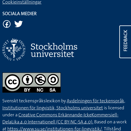
Cookieinställningar
SOCIALA MEDIER
FEEDBACK
Svenskt teckenspråkslexikon by
Avdelningen för teckenspråk,
Institutionen för lingvistik, Stockholms universitet
is licensed
under a
Creative Commons Erkännande-IckeKommersiell-
DelaLika 4.0 Internationell (CC BY-NC-SA 4.0).
Based on a work
at
https://www.su.se/institutionen-for-lingvistik/
. Tillstånd