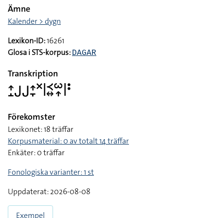
Ämne
Kalender > dygn
Lexikon-ID:
16261
Glosa i STS-korpus:
DAGAR
Transkription
􌤴􌤸􌤢􌤢􌤴􌥙􌦎􌥼􌥹􌦉􌥱􌥾􌥼􌥻
Förekomster
Lexikonet: 18 träffar
Korpusmaterial: 0 av totalt 14 träffar
Enkäter: 0 träffar
Fonologiska varianter: 1 st
Uppdaterat: 2026-08-08
Exempel