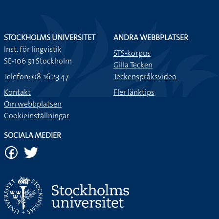
Har du gott om semesterdagar kvar?
STOCKHOLMS UNIVERSITET
Mars månad har 31 dagar.
ANDRA WEBBPLATSER
Inst. för lingvistik
STS-korpus
SE-106 91 Stockholm
Gilla Tecken
Mars månad har 31 dagar.
Telefon: 08-16 23 47
Teckenspråksvideo
Kontakt
Fler länktips
Normal bytesrätt är 30 dagar men avvikelser kan
Om webbplatsen
förekomma.
Cookieinställningar
Vissa dagar ser jag trött ut och då brukar jag lägga på rouge
SOCIALA MEDIER
för att se piggare ut.
Hur många dagar är det i februari?