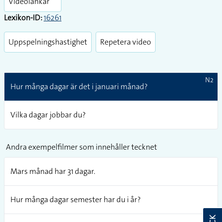
Videolänkar
Lexikon-ID:
16261
Uppspelningshastighet
Repetera video
N2
Hur många dagar är det i januari månad?
Vilka dagar jobbar du?
Andra exempelfilmer som innehåller tecknet
Mars månad har 31 dagar.
Hur många dagar semester har du i år?