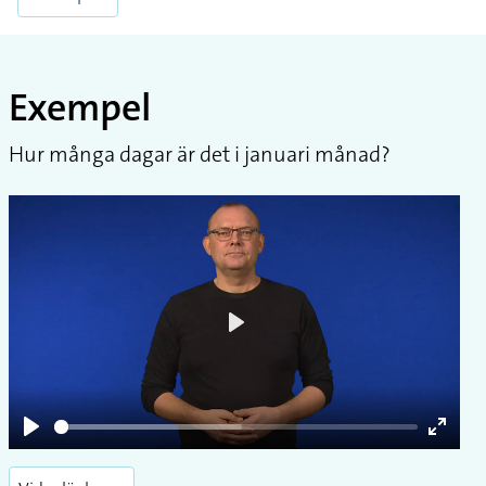
Exempel
Hur många dagar är det i januari månad?
Play
Play
Enter
fullsc