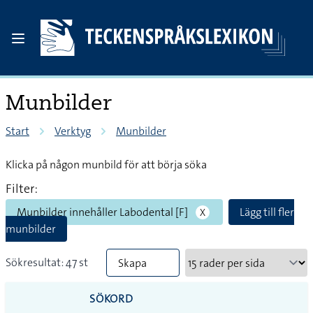
Munbilder
Start
Verktyg
Munbilder
Klicka på någon munbild för att börja söka
Filter:
Munbilder innehåller Labodental [F]
Lägg till fler
X
munbilder
Sökresultat: 47 st
Skapa
PDF
SÖKORD