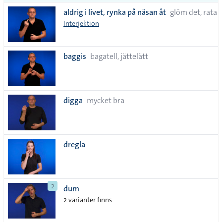
aldrig i livet, rynka på näsan åt
glöm det, rata
Interjektion
baggis
bagatell, jättelätt
digga
mycket bra
dregla
2
dum
2 varianter finns