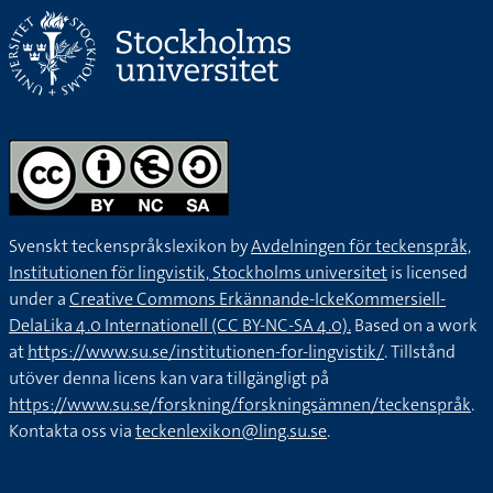
Svenskt teckenspråkslexikon by
Avdelningen för teckenspråk,
Institutionen för lingvistik, Stockholms universitet
is licensed
under a
Creative Commons Erkännande-IckeKommersiell-
DelaLika 4.0 Internationell (CC BY-NC-SA 4.0).
Based on a work
at
https://www.su.se/institutionen-for-lingvistik/
. Tillstånd
utöver denna licens kan vara tillgängligt på
https://www.su.se/forskning/forskningsämnen/teckenspråk
.
Kontakta oss via
teckenlexikon@ling.su.se
.