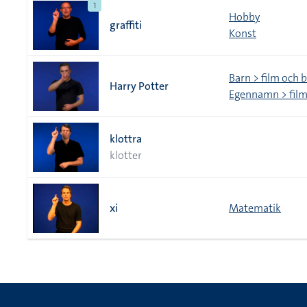
1
Hobby
graffiti
Konst
Barn > film och 
Harry Potter
Egennamn > film
klottra
klotter
xi
Matematik