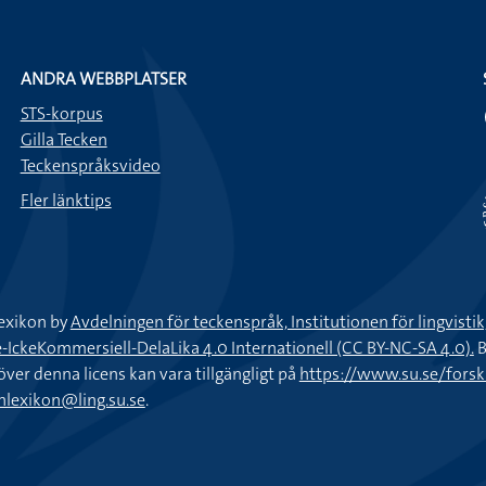
ANDRA WEBBPLATSER
STS-korpus
Gilla Tecken
Teckenspråksvideo
Fler länktips
exikon by
Avdelningen för teckenspråk, Institutionen för lingvisti
keKommersiell-DelaLika 4.0 Internationell (CC BY-NC-SA 4.0).
B
töver denna licens kan vara tillgängligt på
https://www.su.se/fors
nlexikon@ling.su.se
.