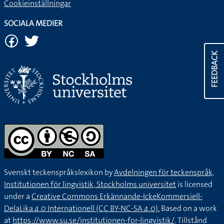
Cookieinställningar
SOCIALA MEDIER
FEEDBACK
Svenskt teckenspråkslexikon by
Avdelningen för teckenspråk,
Institutionen för lingvistik, Stockholms universitet
is licensed
under a
Creative Commons Erkännande-IckeKommersiell-
DelaLika 4.0 Internationell (CC BY-NC-SA 4.0).
Based on a work
at
https://www.su.se/institutionen-for-lingvistik/
. Tillstånd