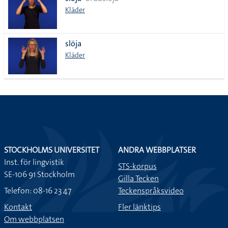
lista
Kläder
slöja
Kläder
STOCKHOLMS UNIVERSITET
ANDRA WEBBPLATSER
Inst. för lingvistik
STS-korpus
SE-106 91 Stockholm
Gilla Tecken
Telefon: 08-16 23 47
Teckenspråksvideo
Kontakt
Fler länktips
Om webbplatsen