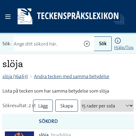
Sök:
Sök
Hjälp/Tips
slöja
slöja (16463)
Andra tecken med samma betydelse
Lista på tecken som har samma betydelse som slöja
Sökresultat: 2 st
Lägg
Skapa
till
PDF
SÖKORD
alla i
slöja
brudslöja