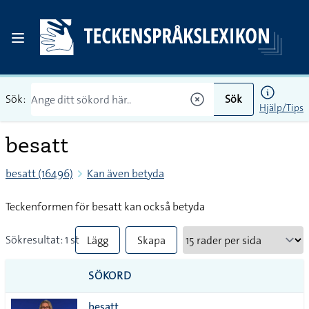
Sök:
Sök
Hjälp/Tips
besatt
besatt (16496)
Kan även betyda
Teckenformen för besatt kan också betyda
Sökresultat: 1 st
Lägg
Skapa
till
PDF
SÖKORD
alla i
besatt