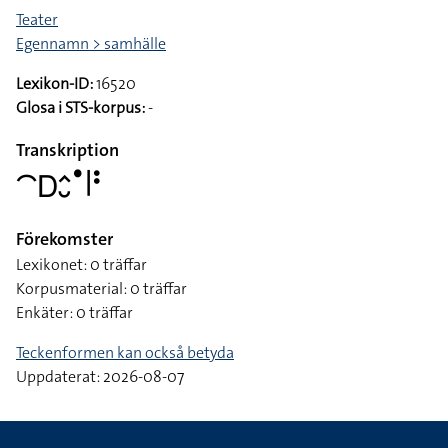
Teater
Egennamn > samhälle
Lexikon-ID:
16520
Glosa i STS-korpus:
-
Transkription
􌤃􌦫􌤵􌤷􌤟􌥼􌥻
Förekomster
Lexikonet: 0 träffar
Korpusmaterial: 0 träffar
Enkäter: 0 träffar
Teckenformen kan också betyda
Uppdaterat: 2026-08-07