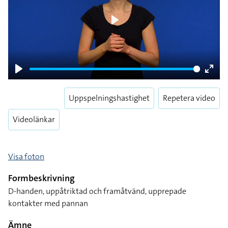
Play
Play
Enter
fulls
Uppspelningshastighet
Repetera video
Videolänkar
Visa foton
Formbeskrivning
D-handen, uppåtriktad och framåtvänd, upprepade
kontakter med pannan
Ämne