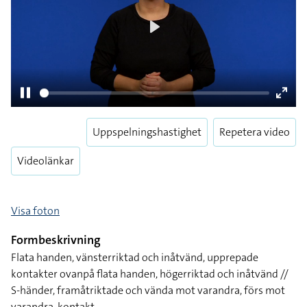
Play
Uppspelningshastighet
Repetera video
Pause
Enter
fulls
Videolänkar
Visa foton
Formbeskrivning
Flata handen, vänsterriktad och inåtvänd, upprepade
kontakter ovanpå flata handen, högerriktad och inåtvänd //
S-händer, framåtriktade och vända mot varandra, förs mot
varandra, kontakt