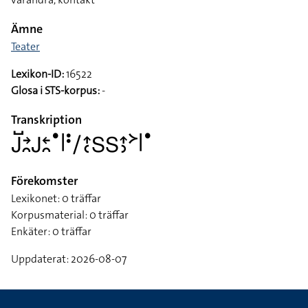
Ämne
Teater
Lexikon-ID:
16522
Glosa i STS-korpus:
-
Transkription
􌤢􌤹􌥔􌥘􌤢􌥓􌥘􌤟􌥼􌥻􌥠􌤴􌥗􌥅􌥅􌤴􌤶􌦅􌥼􌤟
Förekomster
Lexikonet: 0 träffar
Korpusmaterial: 0 träffar
Enkäter: 0 träffar
Uppdaterat: 2026-08-07