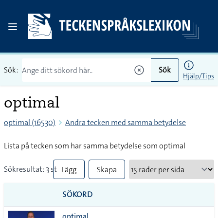
Sök:
Sök
Hjälp/Tips
optimal
optimal (16530)
Andra tecken med samma betydelse
Lista på tecken som har samma betydelse som optimal
Sökresultat: 3 st
Lägg
Skapa
till
PDF
SÖKORD
alla i
optimal