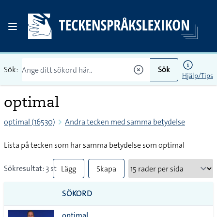
Sök:
Sök
Hjälp/Tips
optimal
optimal (16530)
Andra tecken med samma betydelse
Lista på tecken som har samma betydelse som optimal
Sökresultat: 3 st
Lägg
Skapa
till
PDF
SÖKORD
alla i
optimal