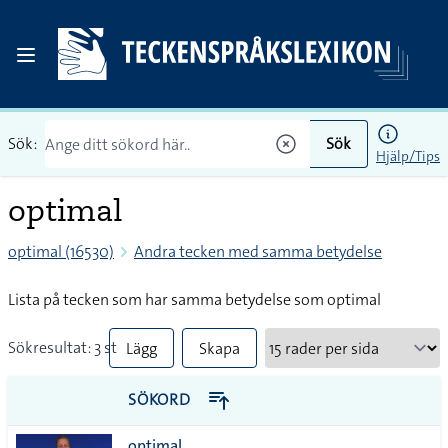
Sök:
Sök
Hjälp/Tips
optimal
optimal (16530)
Andra tecken med samma betydelse
Lista på tecken som har samma betydelse som optimal
Sökresultat: 3 st
Lägg
Skapa
till
PDF
SÖKORD
alla i
optimal