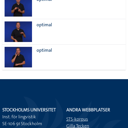
lista
optimal
optimal
STOCKHOLMS UNIVERSITET
ANDRA WEBBPLATSER
Inst. för lingvistik
STS-korpus
SE-106 91 Stockholm
Gilla Tecken