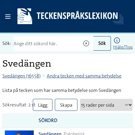
Sök:
Sök
Hjälp/Tips
Svedängen
Svedängen (16558)
Andra tecken med samma betydelse
Lista på tecken som har samma betydelse som Svedängen
Sökresultat: 2 st
Lägg
Skapa
till
PDF
SÖKORD
alla i
Svedängen
Paloheinä