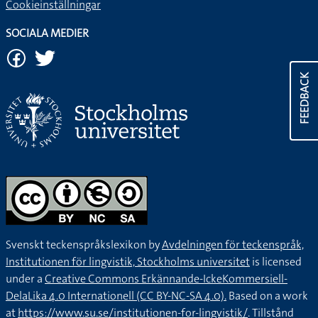
Cookieinställningar
SOCIALA MEDIER
FEEDBACK
Svenskt teckenspråkslexikon by
Avdelningen för teckenspråk,
Institutionen för lingvistik, Stockholms universitet
is licensed
under a
Creative Commons Erkännande-IckeKommersiell-
DelaLika 4.0 Internationell (CC BY-NC-SA 4.0).
Based on a work
at
https://www.su.se/institutionen-for-lingvistik/
. Tillstånd