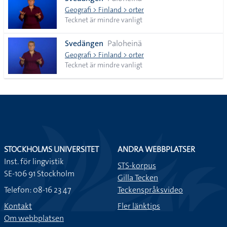
lista
Geografi > Finland > orter
Tecknet är mindre vanligt
Svedängen
Paloheinä
Geografi > Finland > orter
Tecknet är mindre vanligt
STOCKHOLMS UNIVERSITET
ANDRA WEBBPLATSER
Inst. för lingvistik
STS-korpus
SE-106 91 Stockholm
Gilla Tecken
Telefon: 08-16 23 47
Teckenspråksvideo
Kontakt
Fler länktips
Om webbplatsen