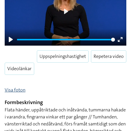
Play
Play
Enter
fulls
Uppspelningshastighet
Repetera video
Videolänkar
Visa foton
Formbeskrivning
Flata händer, uppåtriktade och inåtvända, tummarna hakade
i varandra, fingrarna vinkar ett par gånger // Tumhanden,
vänsterriktad och nedåtvänd, förs framåt samtidigt som den
vrids inåt till kontakt ovanpå flata handen, högerriktad och