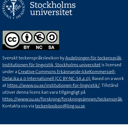
Svenskt teckenspråkslexikon by
Avdelningen för teckenspråk,
Institutionen för lingvistik, Stockholms universitet
is licensed
under a
Creative Commons Erkännande-IckeKommersiell-
DelaLika 4.0 Internationell (CC BY-NC-SA 4.0).
Based on a work
at
https://www.su.se/institutionen-for-lingvistik/
. Tillstånd
utöver denna licens kan vara tillgängligt på
https://www.su.se/forskning/forskningsämnen/teckenspråk
.
Kontakta oss via
teckenlexikon@ling.su.se
.