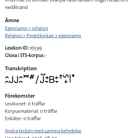
nedåtvänd
Ämne
Egennamn > religion
Religion > Pingstkyrkan > egennamn
Lexikon-ID:
16599
Glosa i STS-korpus:
-
Transkription
􌤵􌥘􌤢􌤢􌤵􌥘􌥫􌥺􌥠􌤢􌤹􌥔􌥙􌤧􌥓􌥙􌦃􌥲􌦊􌥼􌤟
Förekomster
Lexikonet: 0 träffar
Korpusmaterial: 0 träffar
Enkäter: 0 träffar
Andra tecken med samma betydelse