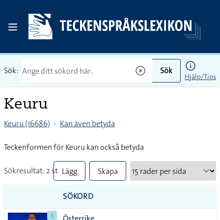
Sök:
Sök
Hjälp/Tips
Keuru
Keuru (16686)
Kan även betyda
Teckenformen för Keuru kan också betyda
Sökresultat: 2 st
Lägg
Skapa
till
PDF
SÖKORD
alla i
1
Österrike