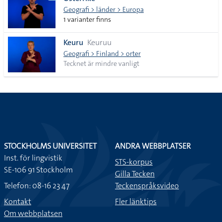
lista
Geografi > länder > Europa
1 varianter finns
Keuru
Keuruu
Geografi > Finland > orter
Tecknet är mindre vanligt
STOCKHOLMS UNIVERSITET
ANDRA WEBBPLATSER
Inst. för lingvistik
STS-korpus
SE-106 91 Stockholm
Gilla Tecken
Telefon: 08-16 23 47
Teckenspråksvideo
Kontakt
Fler länktips
Om webbplatsen