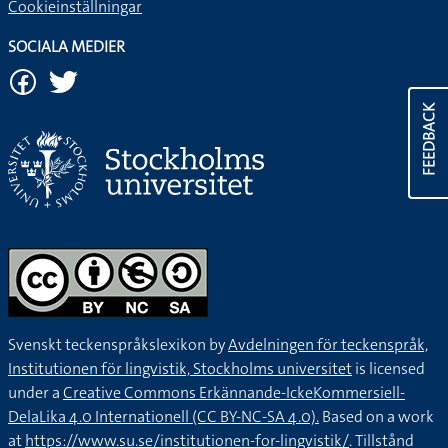
Cookieinställningar
SOCIALA MEDIER
FEEDBACK
Svenskt teckenspråkslexikon by
Avdelningen för teckenspråk,
Institutionen för lingvistik, Stockholms universitet
is licensed
under a
Creative Commons Erkännande-IckeKommersiell-
DelaLika 4.0 Internationell (CC BY-NC-SA 4.0).
Based on a work
at
https://www.su.se/institutionen-for-lingvistik/
. Tillstånd