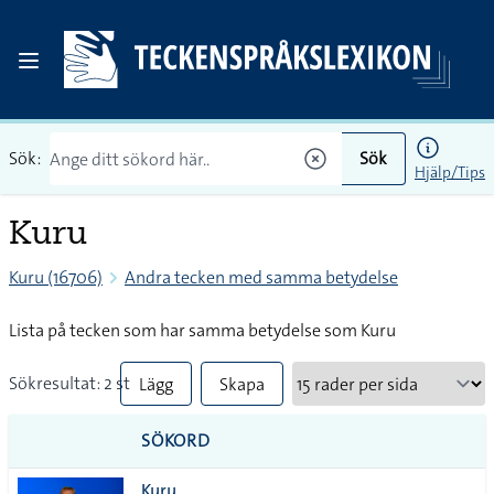
Sök:
Sök
Hjälp/Tips
Kuru
Kuru (16706)
Andra tecken med samma betydelse
Lista på tecken som har samma betydelse som Kuru
Sökresultat: 2 st
Lägg
Skapa
till
PDF
SÖKORD
alla i
Kuru