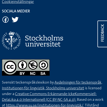
Cookieinställningar
SOCIALA MEDIER
FEEDBACK
Svenskt teckenspråkslexikon by
Avdelningen för teckenspråk,
Institutionen för lingvistik, Stockholms universitet
is licensed
under a
Creative Commons Erkännande-IckeKommersiell-
DelaLika 4.0 Internationell (CC BY-NC-SA 4.0).
Based on a work
at
https://www.su.se/institutionen-for-lingvistik/
. Tillstånd