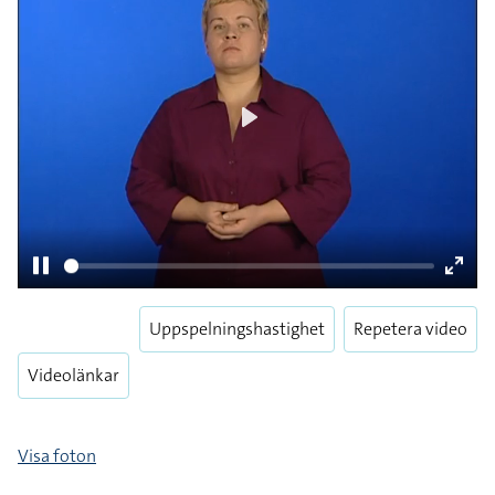
Play
Uppspelningshastighet
Repetera video
Pause
Enter
fulls
Videolänkar
Visa foton