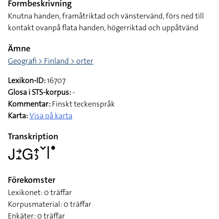
Formbeskrivning
Knutna handen, framåtriktad och vänstervänd, förs ned till
kontakt ovanpå flata handen, högerriktad och uppåtvänd
Ämne
Geografi > Finland > orter
Lexikon-ID:
16707
Glosa i STS-korpus:
-
Kommentar:
Finskt teckenspråk
Karta:
Visa på karta
Transkription
􌤢􌥔􌤸􌤦􌤴􌤶􌥧􌥼􌤟
Förekomster
Lexikonet: 0 träffar
Korpusmaterial: 0 träffar
Enkäter: 0 träffar