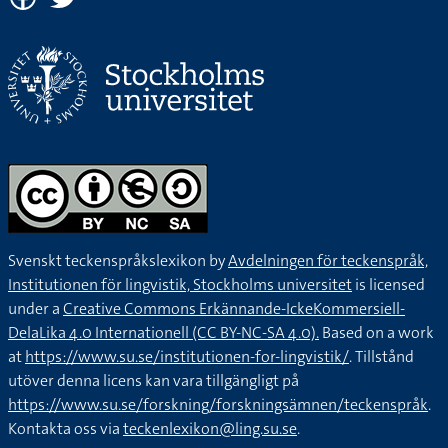
Svenskt teckenspråkslexikon by
Avdelningen för teckenspråk,
Institutionen för lingvistik, Stockholms universitet
is licensed
under a
Creative Commons Erkännande-IckeKommersiell-
DelaLika 4.0 Internationell (CC BY-NC-SA 4.0).
Based on a work
at
https://www.su.se/institutionen-for-lingvistik/
. Tillstånd
utöver denna licens kan vara tillgängligt på
https://www.su.se/forskning/forskningsämnen/teckenspråk
.
Kontakta oss via
teckenlexikon@ling.su.se
.