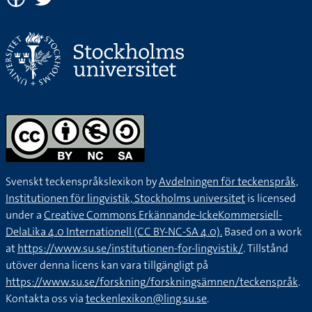
Svenskt teckenspråkslexikon by
Avdelningen för teckenspråk,
Institutionen för lingvistik, Stockholms universitet
is licensed
under a
Creative Commons Erkännande-IckeKommersiell-
DelaLika 4.0 Internationell (CC BY-NC-SA 4.0).
Based on a work
at
https://www.su.se/institutionen-for-lingvistik/
. Tillstånd
utöver denna licens kan vara tillgängligt på
https://www.su.se/forskning/forskningsämnen/teckenspråk
.
Kontakta oss via
teckenlexikon@ling.su.se
.