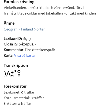
Formbeskrivning
Vinkelhanden, uppåtriktad och vänstervänd, förs i
framåtriktade cirklar med bibehållen kontakt med kinden
Ämne
Geografi > Finland > orter
Lexikon-ID:
16719
Glosa i STS-korpus:
-
Kommentar:
Finskt teckenspråk
Karta:
Visa på karta
Transkription
􌤊􌤣􌥓􌥘􌤟􌥰􌦋
Förekomster
Lexikonet: 0 träffar
Korpusmaterial: 0 träffar
Enkäter: 0 träffar