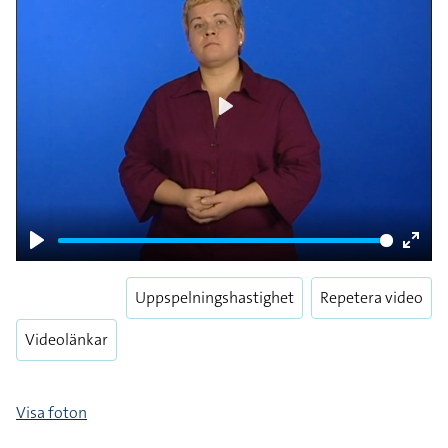
Play
Play
Enter
fulls
Uppspelningshastighet
Repetera video
Videolänkar
Visa foton