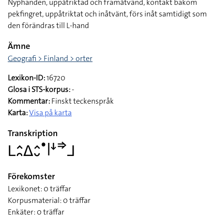
Nyphanden, uppåtriktad och framåtvänd, kontakt bakom
pekfingret, uppåtriktat och inåtvänt, förs inåt samtidigt som
den förändras till L-hand
Ämne
Geografi > Finland > orter
Lexikon-ID:
16720
Glosa i STS-korpus:
-
Kommentar:
Finskt teckenspråk
Karta:
Visa på karta
Transkription
􌥈􌤵􌥘􌤩􌤵􌤷􌤟􌥼􌦄􌦆􌤨
Förekomster
Lexikonet: 0 träffar
Korpusmaterial: 0 träffar
Enkäter: 0 träffar