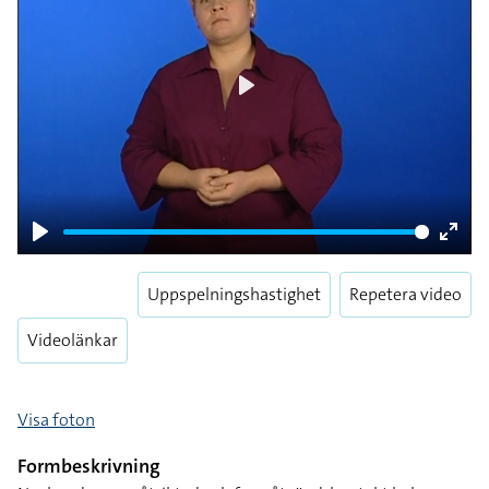
Play
Play
Enter
fulls
Uppspelningshastighet
Repetera video
Videolänkar
Visa foton
Formbeskrivning