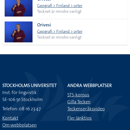
lista
Geografi > Finland > orter
Tecknet är mindre vanligt
Orivesi
Geografi > Finland > orter
Tecknet är mindre vanligt
STOCKHOLMS UNIVERSITET
ANDRA WEBBPLATSER
Inst. för lingvistik
STS-korpus
SE-106 91 Stockholm
Gilla Tecken
Telefon: 08-16 23 47
Teckenspråksvideo
Kontakt
Fler länktips
Om webbplatsen