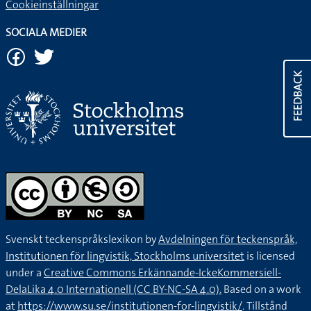
Cookieinställningar
SOCIALA MEDIER
FEEDBACK
Svenskt teckenspråkslexikon by
Avdelningen för teckenspråk,
Institutionen för lingvistik, Stockholms universitet
is licensed
under a
Creative Commons Erkännande-IckeKommersiell-
DelaLika 4.0 Internationell (CC BY-NC-SA 4.0).
Based on a work
at
https://www.su.se/institutionen-for-lingvistik/
. Tillstånd