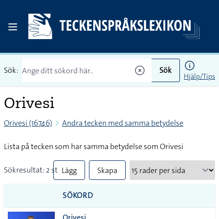
Sök:
Sök
Hjälp/Tips
Orivesi
Orivesi (16746)
Andra tecken med samma betydelse
Lista på tecken som har samma betydelse som Orivesi
Sökresultat: 2 st
Lägg
Skapa
till
PDF
SÖKORD
alla i
Orivesi