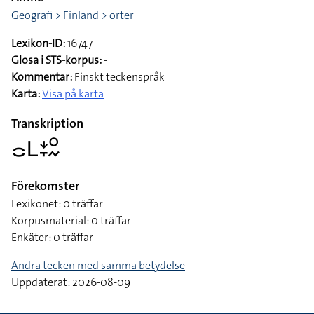
Formbeskrivning
Pekfingret, inåtriktat och nedåtvänt, förs i nedåtgående
cirklar framför munnen
Ämne
Geografi > Finland > orter
Lexikon-ID:
16747
Glosa i STS-korpus:
-
Kommentar:
Finskt teckenspråk
Karta:
Visa på karta
Transkription
􌤌􌥈􌥕􌥙􌥰􌦌
Förekomster
Lexikonet: 0 träffar
Korpusmaterial: 0 träffar
Enkäter: 0 träffar