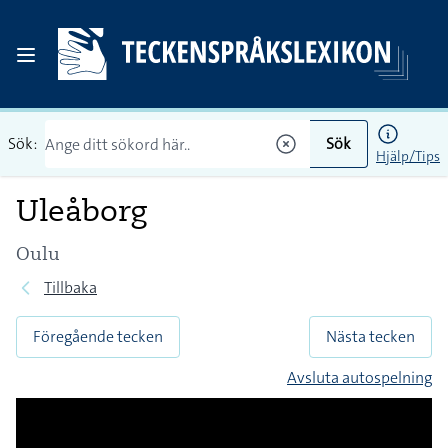
Sök:
Sök
Hjälp/Tips
Uleåborg
Oulu
Tillbaka
Föregående tecken
Nästa tecken
Avsluta autospelning