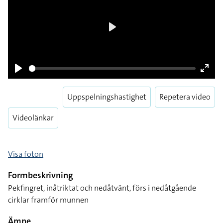
Play
Play
Enter
fulls
Uppspelningshastighet
Repetera video
Videolänkar
Visa foton