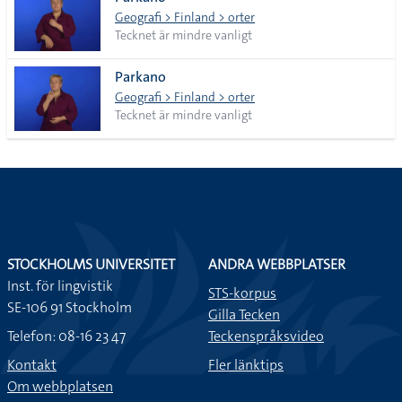
lista
Geografi > Finland > orter
Tecknet är mindre vanligt
Parkano
Geografi > Finland > orter
Tecknet är mindre vanligt
STOCKHOLMS UNIVERSITET
ANDRA WEBBPLATSER
Inst. för lingvistik
STS-korpus
SE-106 91 Stockholm
Gilla Tecken
Telefon: 08-16 23 47
Teckenspråksvideo
Kontakt
Fler länktips
Om webbplatsen