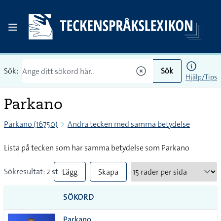
Sök:
Sök
Hjälp/Tips
Parkano
Parkano (16750)
Andra tecken med samma betydelse
Lista på tecken som har samma betydelse som Parkano
Sökresultat: 2 st
Lägg
Skapa
till
PDF
SÖKORD
alla i
Parkano