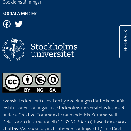
Cookieinställningar
SOCIALA MEDIER
FEEDBACK
Svenskt teckenspråkslexikon by
Avdelningen för teckenspråk,
Institutionen för lingvistik, Stockholms universitet
is licensed
under a
Creative Commons Erkännande-IckeKommersiell-
DelaLika 4.0 Internationell (CC BY-NC-SA 4.0).
Based on a work
at
https://www.su.se/institutionen-for-lingvistik/
. Tillstånd