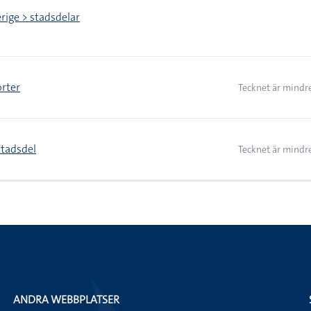
erige > stadsdelar
orter
Tecknet är mindre
stadsdel
Tecknet är mindre
ANDRA WEBBPLATSER