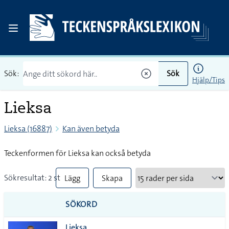
Sök:
Sök
Hjälp/Tips
Lieksa
Lieksa (16887)
Kan även betyda
Teckenformen för Lieksa kan också betyda
Sökresultat: 2 st
Lägg
Skapa
till
PDF
SÖKORD
alla i
Lieksa