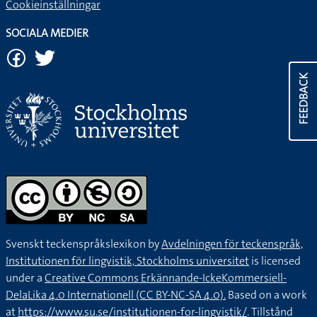
Cookieinställningar
SOCIALA MEDIER
FEEDBACK
Svenskt teckenspråkslexikon by
Avdelningen för teckenspråk,
Institutionen för lingvistik, Stockholms universitet
is licensed
under a
Creative Commons Erkännande-IckeKommersiell-
DelaLika 4.0 Internationell (CC BY-NC-SA 4.0).
Based on a work
at
https://www.su.se/institutionen-for-lingvistik/
. Tillstånd