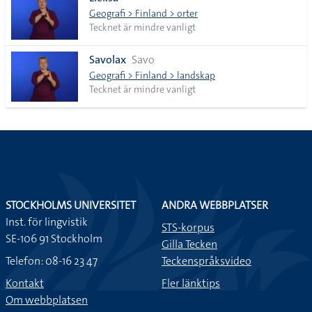
lista
Geografi > Finland > orter
Tecknet är mindre vanligt
Savolax
Savo
Geografi > Finland > landskap
Tecknet är mindre vanligt
STOCKHOLMS UNIVERSITET
ANDRA WEBBPLATSER
Inst. för lingvistik
STS-korpus
SE-106 91 Stockholm
Gilla Tecken
Telefon: 08-16 23 47
Teckenspråksvideo
Kontakt
Fler länktips
Om webbplatsen