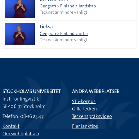
lista
Geografi > Finland > landskap
Tecknet är mindre vanligt
Lieksa
Geografi > Finland > orter
Tecknet är mindre vanligt
STOCKHOLMS UNIVERSITET
ANDRA WEBBPLATSER
Inst. för lingvistik
STS-korpus
SE-106 91 Stockholm
Gilla Tecken
Telefon: 08-16 23 47
Teckenspråksvideo
Kontakt
Fler länktips
Om webbplatsen