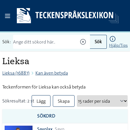
Sök:
Sök
Hjälp/Tips
Lieksa
Lieksa (16887)
Kan även betyda
Teckenformen för Lieksa kan också betyda
Sökresultat: 2 st
Lägg
Skapa
till
PDF
SÖKORD
alla i
Savolax
Savo