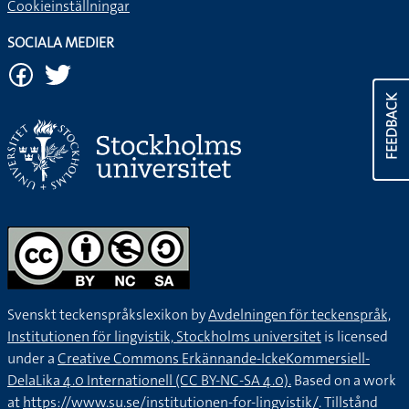
Cookieinställningar
SOCIALA MEDIER
FEEDBACK
Svenskt teckenspråkslexikon by
Avdelningen för teckenspråk,
Institutionen för lingvistik, Stockholms universitet
is licensed
under a
Creative Commons Erkännande-IckeKommersiell-
DelaLika 4.0 Internationell (CC BY-NC-SA 4.0).
Based on a work
at
https://www.su.se/institutionen-for-lingvistik/
. Tillstånd