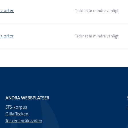
 > orter
Tecknet är mindre vanligt
 > orter
Tecknet är mindre vanligt
ANDRA WEBBPLATSER
STS-korpus
Gilla Tecken
Teckenspråksvideo