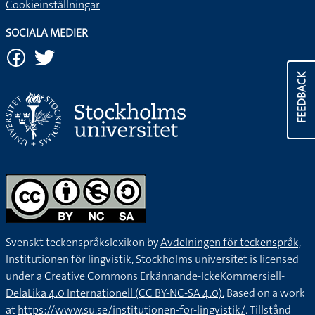
Cookieinställningar
SOCIALA MEDIER
FEEDBACK
Svenskt teckenspråkslexikon by
Avdelningen för teckenspråk,
Institutionen för lingvistik, Stockholms universitet
is licensed
under a
Creative Commons Erkännande-IckeKommersiell-
DelaLika 4.0 Internationell (CC BY-NC-SA 4.0).
Based on a work
at
https://www.su.se/institutionen-for-lingvistik/
. Tillstånd