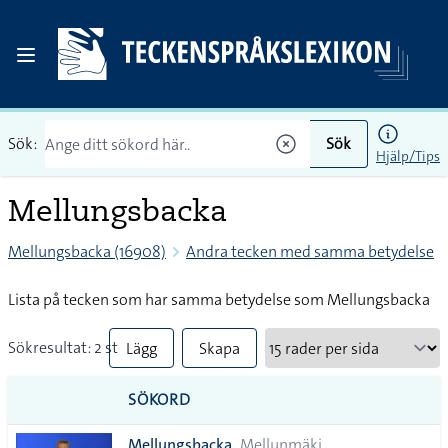
Sök:
Sök
Hjälp/Tips
Mellungsbacka
Mellungsbacka (16908)
Andra tecken med samma betydelse
Lista på tecken som har samma betydelse som Mellungsbacka
Sökresultat: 2 st
Lägg
Skapa
till
PDF
SÖKORD
alla i
Mellungsbacka
Mellunmäki