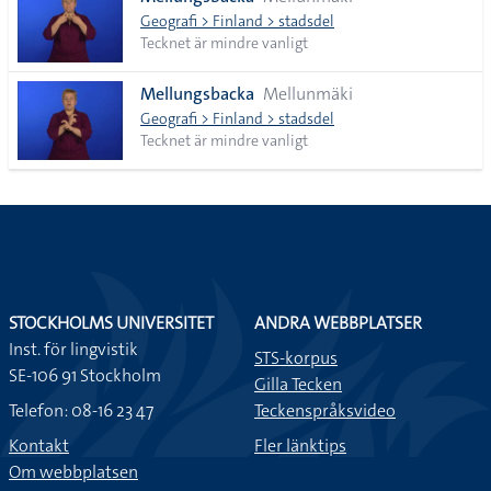
lista
Geografi > Finland > stadsdel
Tecknet är mindre vanligt
Mellungsbacka
Mellunmäki
Geografi > Finland > stadsdel
Tecknet är mindre vanligt
STOCKHOLMS UNIVERSITET
ANDRA WEBBPLATSER
Inst. för lingvistik
STS-korpus
SE-106 91 Stockholm
Gilla Tecken
Telefon: 08-16 23 47
Teckenspråksvideo
Kontakt
Fler länktips
Om webbplatsen