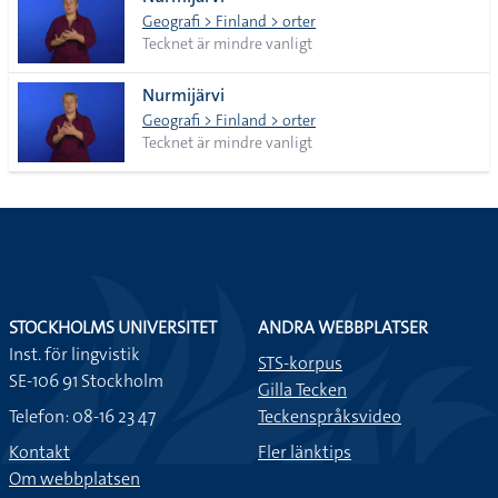
lista
Geografi > Finland > orter
Tecknet är mindre vanligt
Nurmijärvi
Geografi > Finland > orter
Tecknet är mindre vanligt
STOCKHOLMS UNIVERSITET
ANDRA WEBBPLATSER
Inst. för lingvistik
STS-korpus
SE-106 91 Stockholm
Gilla Tecken
Telefon: 08-16 23 47
Teckenspråksvideo
Kontakt
Fler länktips
Om webbplatsen