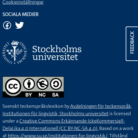
Cookieinställningar
SOCIALA MEDIER
FEEDBACK
Svenskt teckenspråkslexikon by
Avdelningen för teckenspråk,
Institutionen för lingvistik, Stockholms universitet
is licensed
under a
Creative Commons Erkännande-IckeKommersiell-
DelaLika 4.0 Internationell (CC BY-NC-SA 4.0).
Based on a work
at
https://www.su.se/institutionen-for-lingvistik/
. Tillstånd