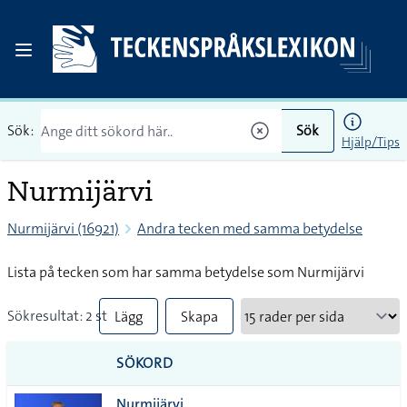
Sök:
Sök
Hjälp/Tips
Nurmijärvi
Nurmijärvi (16921)
Andra tecken med samma betydelse
Lista på tecken som har samma betydelse som Nurmijärvi
Sökresultat: 2 st
Lägg
Skapa
till
PDF
SÖKORD
alla i
Nurmijärvi