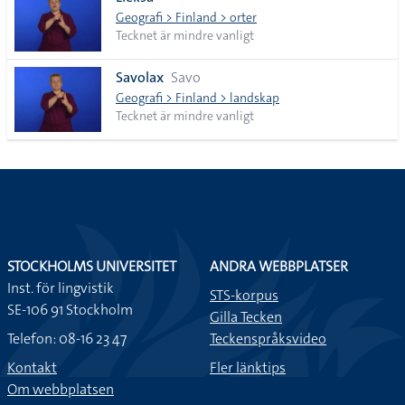
lista
Geografi > Finland > orter
Tecknet är mindre vanligt
Savolax
Savo
Geografi > Finland > landskap
Tecknet är mindre vanligt
STOCKHOLMS UNIVERSITET
ANDRA WEBBPLATSER
Inst. för lingvistik
STS-korpus
SE-106 91 Stockholm
Gilla Tecken
Telefon: 08-16 23 47
Teckenspråksvideo
Kontakt
Fler länktips
Om webbplatsen