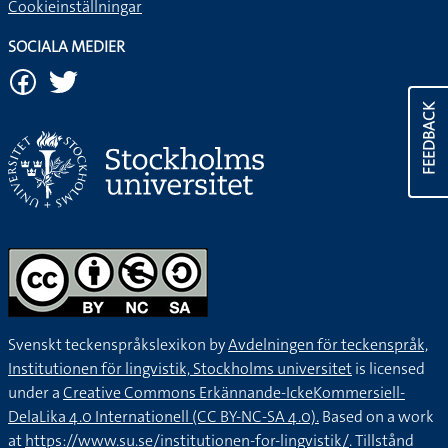
Cookieinställningar
SOCIALA MEDIER
FEEDBACK
Svenskt teckenspråkslexikon by
Avdelningen för teckenspråk,
Institutionen för lingvistik, Stockholms universitet
is licensed
under a
Creative Commons Erkännande-IckeKommersiell-
DelaLika 4.0 Internationell (CC BY-NC-SA 4.0).
Based on a work
at
https://www.su.se/institutionen-for-lingvistik/
. Tillstånd