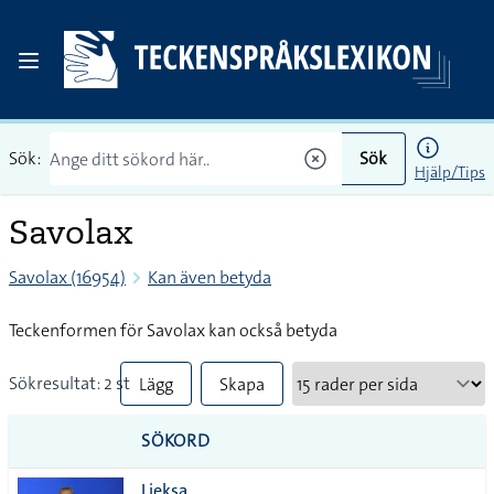
Sök:
Sök
Hjälp/Tips
Savolax
Savolax (16954)
Kan även betyda
Teckenformen för Savolax kan också betyda
Sökresultat: 2 st
Lägg
Skapa
till
PDF
SÖKORD
alla i
Lieksa