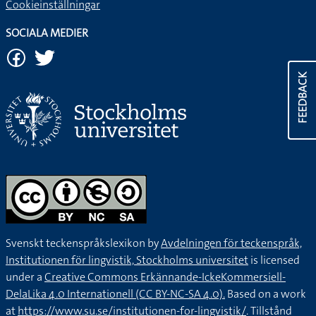
Cookieinställningar
SOCIALA MEDIER
FEEDBACK
Svenskt teckenspråkslexikon by
Avdelningen för teckenspråk,
Institutionen för lingvistik, Stockholms universitet
is licensed
under a
Creative Commons Erkännande-IckeKommersiell-
DelaLika 4.0 Internationell (CC BY-NC-SA 4.0).
Based on a work
at
https://www.su.se/institutionen-for-lingvistik/
. Tillstånd