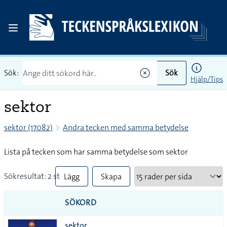
Sök:
Sök
Hjälp/Tips
sektor
sektor (17082)
Andra tecken med samma betydelse
Lista på tecken som har samma betydelse som sektor
Sökresultat: 2 st
Lägg
Skapa
till
PDF
SÖKORD
alla i
sektor