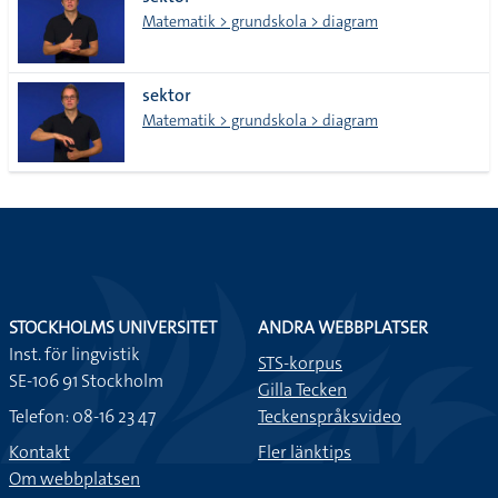
lista
Matematik > grundskola > diagram
sektor
Matematik > grundskola > diagram
STOCKHOLMS UNIVERSITET
ANDRA WEBBPLATSER
Inst. för lingvistik
STS-korpus
SE-106 91 Stockholm
Gilla Tecken
Telefon: 08-16 23 47
Teckenspråksvideo
Kontakt
Fler länktips
Om webbplatsen