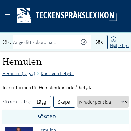
Sök:
Sök
Hjälp/Tips
Hemulen
Hemulen (17497)
Kan även betyda
Teckenformen för Hemulen kan också betyda
Sökresultat: 3 st
Lägg
Skapa
till
PDF
SÖKORD
alla i
Hemulen