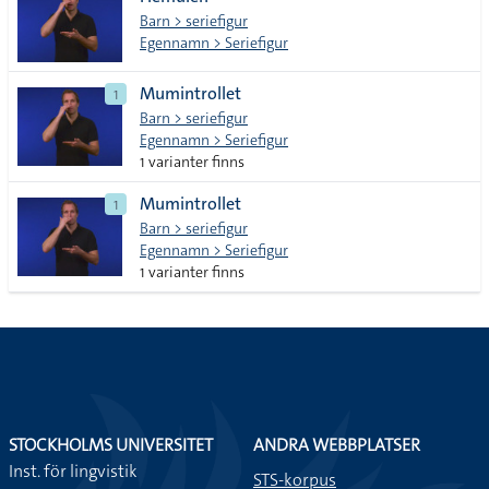
lista
Barn > seriefigur
Egennamn > Seriefigur
Mumintrollet
1
Barn > seriefigur
Egennamn > Seriefigur
1 varianter finns
Mumintrollet
1
Barn > seriefigur
Egennamn > Seriefigur
1 varianter finns
STOCKHOLMS UNIVERSITET
ANDRA WEBBPLATSER
Inst. för lingvistik
STS-korpus