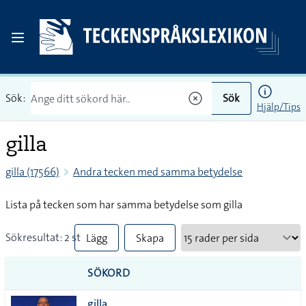
Sök:
Sök
Hjälp/Tips
gilla
gilla (17566)
Andra tecken med samma betydelse
Lista på tecken som har samma betydelse som gilla
Sökresultat: 2 st
Lägg
Skapa
till
PDF
SÖKORD
alla i
gilla