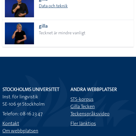
lista
Data och teknik
gilla
Tecknet är mindre vanligt
STOCKHOLMS UNIVERSITET
ANDRA WEBBPLATSER
Inst. för lingvistik
STS-korpus
SE-106 91 Stockholm
Gilla Tecken
Telefon: 08-16 23 47
Teckenspråksvideo
Kontakt
Fler länktips
Om webbplatsen