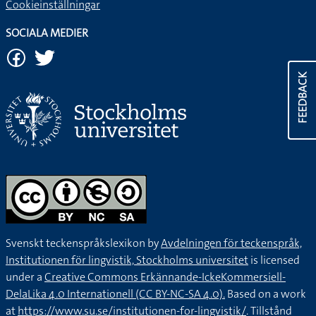
Cookieinställningar
SOCIALA MEDIER
FEEDBACK
Svenskt teckenspråkslexikon by
Avdelningen för teckenspråk,
Institutionen för lingvistik, Stockholms universitet
is licensed
under a
Creative Commons Erkännande-IckeKommersiell-
DelaLika 4.0 Internationell (CC BY-NC-SA 4.0).
Based on a work
at
https://www.su.se/institutionen-for-lingvistik/
. Tillstånd