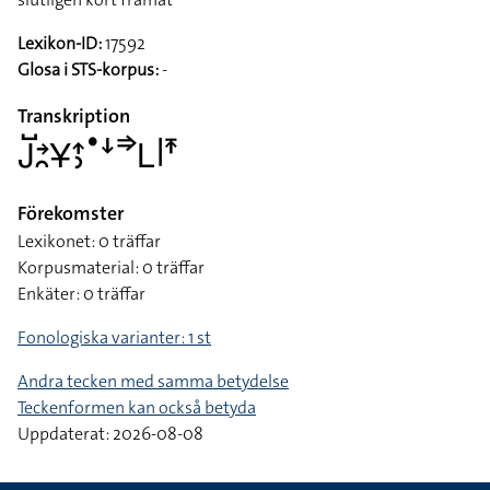
Lexikon-ID:
17592
Glosa i STS-korpus:
-
Transkription
􌤢􌤹􌥔􌥘􌥃􌤴􌤶􌤟􌦄􌦆􌥈􌥼􌥵
Förekomster
Lexikonet: 0 träffar
Korpusmaterial: 0 träffar
Enkäter: 0 träffar
Fonologiska varianter: 1 st
Andra tecken med samma betydelse
Teckenformen kan också betyda
Uppdaterat: 2026-08-08