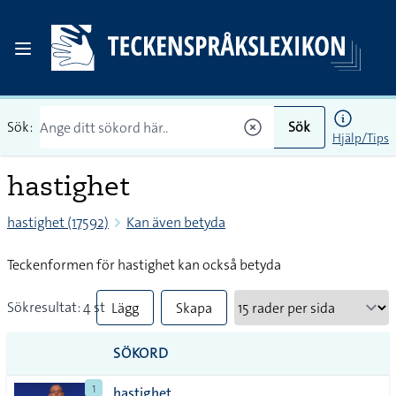
Sök:
Sök
Hjälp/Tips
hastighet
hastighet (17592)
Kan även betyda
Teckenformen för hastighet kan också betyda
Sökresultat: 4 st
Lägg
Skapa
till
PDF
SÖKORD
alla i
1
hastighet