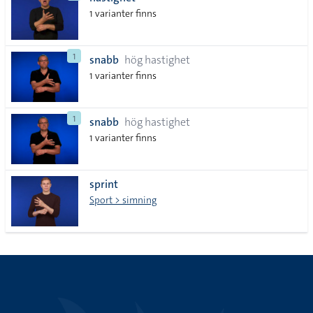
lista
1 varianter finns
1
snabb
hög hastighet
1 varianter finns
1
snabb
hög hastighet
1 varianter finns
sprint
Sport > simning