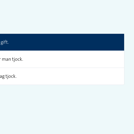
gift.
r man tjock.
ag tjock.