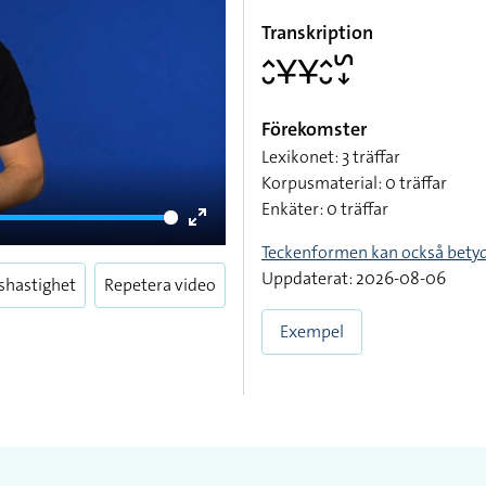
Transkription
􌤵􌤷􌥃􌥃􌤵􌤷􌥲􌦊
Förekomster
Lexikonet: 3 träffar
Korpusmaterial: 0 träffar
Enkäter: 0 träffar
Enter
Teckenformen kan också bety
fullscreen
Uppdaterat: 2026-08-06
shastighet
Repetera video
Exempel