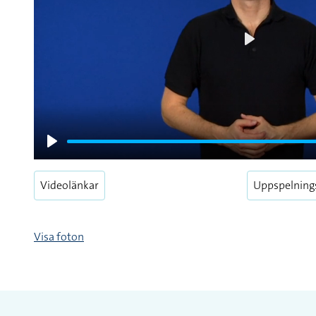
Play
Play
Videolänkar
Uppspelning
Visa foton