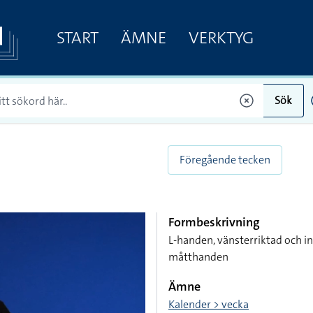
START
ÄMNE
VERKTYG
Sök
Föregående tecken
Formbeskrivning
L-handen, vänsterriktad och i
måtthanden
Ämne
Kalender > vecka