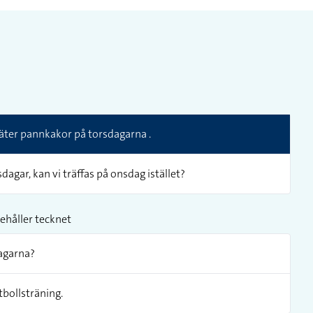
id äter pannkakor på torsdagarna .
dagar, kan vi träffas på onsdag istället?
ehåller tecknet
agarna?
tbollsträning.