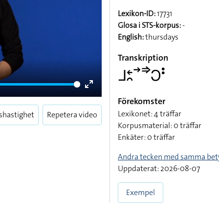
Lexikon-ID:
17731
Glosa i STS-korpus:
-
English:
thursdays
Transkription
􌤨􌥓􌥘􌥣􌦆􌥋􌥻
Enter
Förekomster
fullscreen
Lexikonet: 4 träffar
shastighet
Repetera video
Korpusmaterial: 0 träffar
Enkäter: 0 träffar
Andra tecken med samma bet
Uppdaterat: 2026-08-07
Exempel