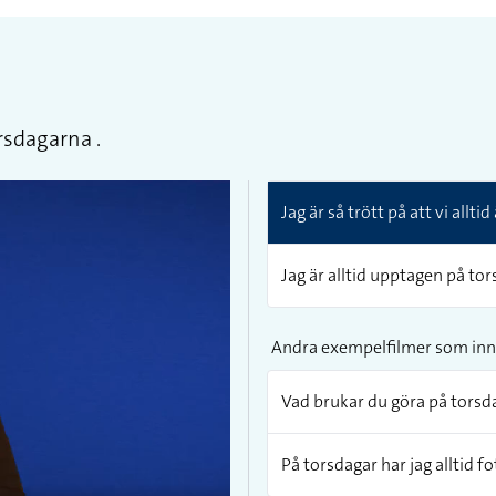
orsdagarna .
Jag är så trött på att vi allt
Jag är alltid upptagen på tors
Andra exempelfilmer som inn
Vad brukar du göra på torsd
På torsdagar har jag alltid fo