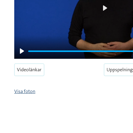
Play
Play
Videolänkar
Uppspelning
Visa foton