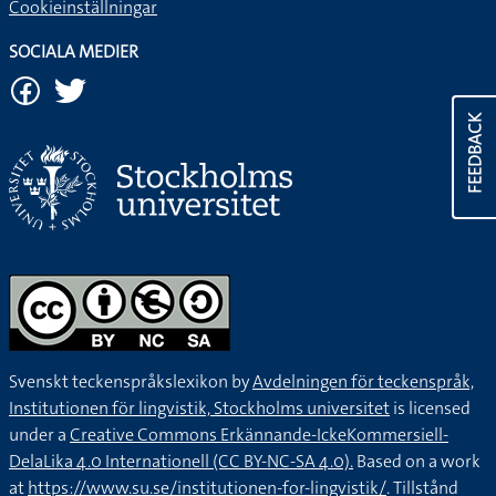
Cookieinställningar
SOCIALA MEDIER
FEEDBACK
Svenskt teckenspråkslexikon by
Avdelningen för teckenspråk,
Institutionen för lingvistik, Stockholms universitet
is licensed
under a
Creative Commons Erkännande-IckeKommersiell-
DelaLika 4.0 Internationell (CC BY-NC-SA 4.0).
Based on a work
at
https://www.su.se/institutionen-for-lingvistik/
. Tillstånd