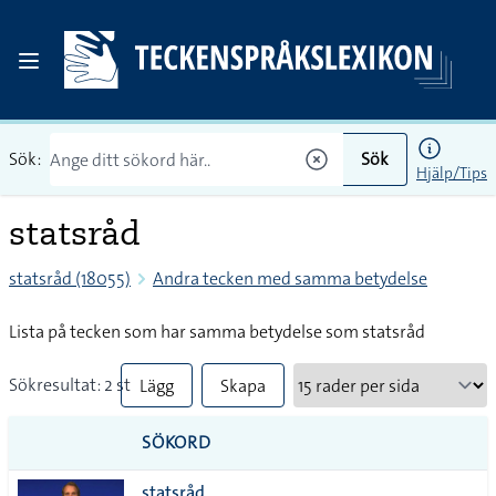
Sök:
Sök
Hjälp/Tips
statsråd
statsråd (18055)
Andra tecken med samma betydelse
Lista på tecken som har samma betydelse som statsråd
Sökresultat: 2 st
Lägg
Skapa
till
PDF
SÖKORD
alla i
statsråd