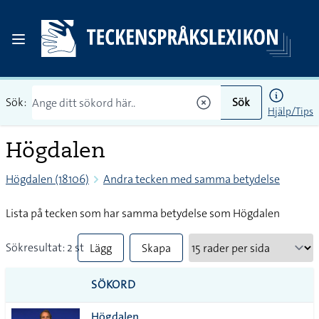
Sök:
Sök
Hjälp/Tips
Högdalen
Högdalen (18106)
Andra tecken med samma betydelse
Lista på tecken som har samma betydelse som Högdalen
Sökresultat: 2 st
Lägg
Skapa
till
PDF
SÖKORD
alla i
Högdalen