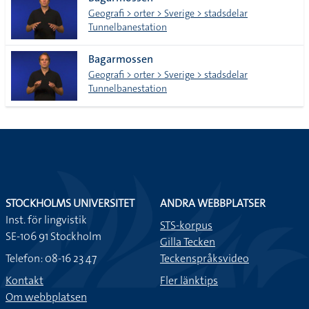
lista
Geografi > orter > Sverige > stadsdelar
Tunnelbanestation
Bagarmossen
Geografi > orter > Sverige > stadsdelar
Tunnelbanestation
STOCKHOLMS UNIVERSITET
ANDRA WEBBPLATSER
Inst. för lingvistik
STS-korpus
SE-106 91 Stockholm
Gilla Tecken
Telefon: 08-16 23 47
Teckenspråksvideo
Kontakt
Fler länktips
Om webbplatsen