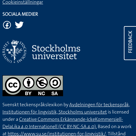
Cookieinställningar
SOCIALA MEDIER
FEEDBACK
Svenskt teckenspråkslexikon by
Avdelningen för teckenspråk,
Institutionen för lingvistik, Stockholms universitet
is licensed
under a
Creative Commons Erkännande-IckeKommersiell-
DelaLika 4.0 Internationell (CC BY-NC-SA 4.0).
Based on a work
at
https://www.su.se/institutionen-for-lingvistik/
. Tillstånd