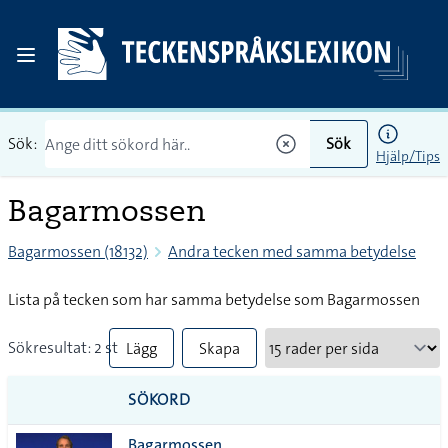
Sök:
Sök
Hjälp/Tips
Bagarmossen
Bagarmossen (18132)
Andra tecken med samma betydelse
Lista på tecken som har samma betydelse som Bagarmossen
Sökresultat: 2 st
Lägg
Skapa
till
PDF
SÖKORD
alla i
Bagarmossen