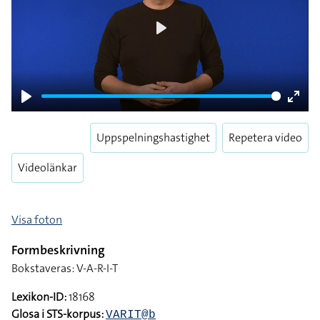
Play
Play
Enter
fulls
Uppspelningshastighet
Repetera video
Videolänkar
Visa foton
Formbeskrivning
Bokstaveras: V-A-R-I-T
Lexikon-ID:
18168
Glosa i STS-korpus:
VARIT@b