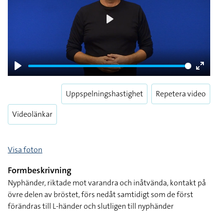
Play
Play
Enter
fulls
Uppspelningshastighet
Repetera video
Videolänkar
Visa foton
Formbeskrivning
Nyphänder, riktade mot varandra och inåtvända, kontakt på
övre delen av bröstet, förs nedåt samtidigt som de först
förändras till L-händer och slutligen till nyphänder