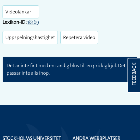
Play
Enter
fullsc
Videolänkar
Lexikon-ID:
18169
Uppspelningshastighet
Repetera video
Det är inte fint med en randig blus till en prickig kjol. Det
FEEDBACK
passar inte alls ihop.
STOCKHOLMS UNIVERSITET
ANDRA WEBBPLATSER