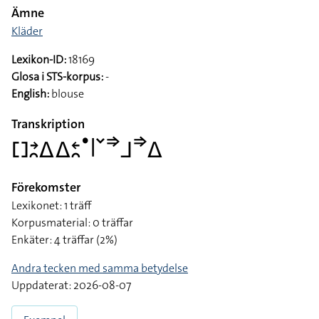
Ämne
Kläder
Lexikon-ID:
18169
Glosa i STS-korpus:
-
English:
blouse
Transkription
􌤓􌥔􌥘􌤩􌤩􌥓􌥘􌤟􌥼􌥧􌦆􌤨􌦆􌤩
Förekomster
Lexikonet: 1 träff
Korpusmaterial: 0 träffar
Enkäter: 4 träffar (2%)
Andra tecken med samma betydelse
Uppdaterat: 2026-08-07