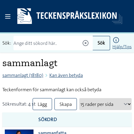
Sök:
Sök
Hjälp/Tips
sammanlagt
sammanlagt (18180)
Kan även betyda
Teckenformen för sammanlagt kan också betyda
Sökresultat: 4 st
Lägg
Skapa
till
PDF
SÖKORD
alla i
sammanfatta