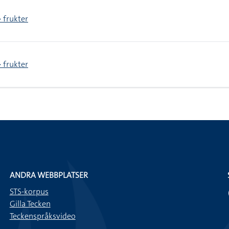
 frukter
 frukter
ANDRA WEBBPLATSER
STS-korpus
Gilla Tecken
Teckenspråksvideo