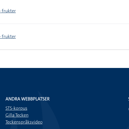
 frukter
 frukter
ANDRA WEBBPLATSER
STS-korpus
Gilla Tecken
Teckenspråksvideo