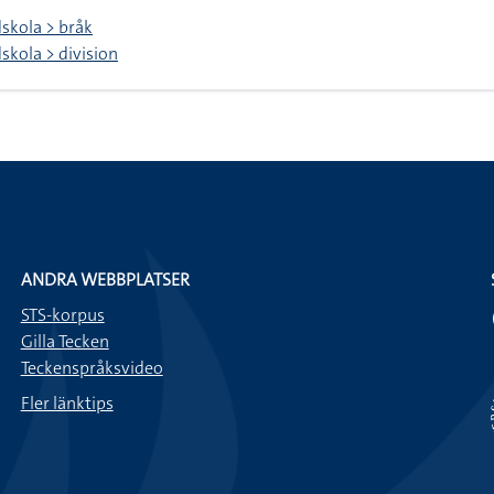
skola > bråk
kola > division
ANDRA WEBBPLATSER
STS-korpus
Gilla Tecken
Teckenspråksvideo
Fler länktips